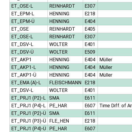
ET_OSE-L
REINHARDT
E307
ET_EPM-L
HENNING
E218
ET_EPM-Ü
HENNING
E404
ET_OSE
REINHARDT
E405
ET_OSE-L
REINHARDT
E307
ET_DSV-L
WOLTER
E401
ET_DSV-Ü
WOLTER
E509
ET_AKP1
HENNING
E404
Müller
ET_AKP1-L
HENNING
E404
Müller
ET_AKP1-Ü
HENNING
E404
Müller
ET_EMA (A)-L
FLEISCHMANN
E218
ET_DSV-L
WOLTER
E401
ET_PRJ1 (P2)-L
SMA
E611
ET_PRJ1 (P4)-L
PE_HAR
E607
Time Diff. of A
ET_PRJ1 (P2)-Ü
SMA
E611
ET_PRJ1 (P3)-Ü
FLE_HEN
E218
ET_PRJ1 (P4)-Ü
PE_HAR
E607