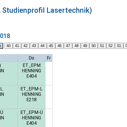
 Studienprofil Lasertechnik)
2018
Do
Fr
)
ET_EPM
NN
HENNING
E404
-L
ET_EPM-L
NN
HENNING
E218
-Ü
ET_EPM-Ü
NN
HENNING
E404