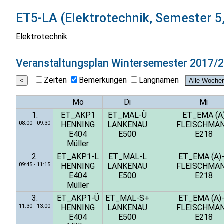
ET5-LA (Elektrotechnik, Semester 5,
Elektrotechnik
Veranstaltungsplan
Wintersemester 2017/
Zeiten
Bemerkungen
Langnamen
Mo
Di
Mi
1.
ET_AKP1
ET_MAL-Ü
ET_EMA (A
08:00 - 09:30
HENNING
LANKENAU
FLEISCHMA
E404
E500
E218
Müller
2.
ET_AKP1-L
ET_MAL-L
ET_EMA (A)
09:45 - 11:15
HENNING
LANKENAU
FLEISCHMA
E404
E500
E218
Müller
3.
ET_AKP1-Ü
ET_MAL-S+
ET_EMA (A)
11:30 - 13:00
HENNING
LANKENAU
FLEISCHMA
E404
E500
E218