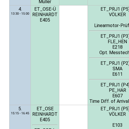
Müller
4.
ET_OSE-Ü
ET_PRJ1 (P5
13:30 - 15:00
REINHARDT
VÖLKER
E405
Linearmotor-Prü
ET_PRJ1 (P3
FLE_HEN
E218
Opt. Messtech
ET_PRJ1 (P2
SMA
E611
ET_PRJ1 (P4
PE_HAR
E607
Time Diff. of Arriv
5.
ET_OSE
ET_PRJ1 (P5
15:15 - 16:45
REINHARDT
VÖLKER
E405
E103