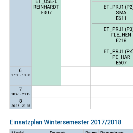
ET_OSE-L
REINHARDT
ET_PRJ1 (P2
E307
SMA
E611
ET_PRJ1 (P3
FLE_HEN
E218
ET_PRJ1 (P4
PE_HAR
E607
6.
17:00 - 18:30
7.
18:45 - 20:15
8
20:15 - 21:45
Einsatzplan
Wintersemester 2017/2018