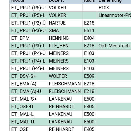
Modul
Dozent
Raum
Bemerkung
ET_PRJ1 (P5)-Ü
VÖLKER
E103
ET_PRJ1 (P5)-L
VÖLKER
Linearmotor-Pr
ET_PRJ1 (P2)-Ü
HARTJE
E218
ET_PRJ1 (P3)-Ü
SMA
E611
ET_EPM
HENNING
E404
ET_PRJ1 (P3)-L
FLE_HEN
E218
Opt. Messtechn
ET_PRJ1 (P4)-Ü
MEINERS
E103
ET_PRJ1 (P4)-L
MEINERS
E103
ET_PRJ1 (P4)-L
MEINERS
E103
ET_DSV-S+
WOLTER
E509
ET_EMA (A)
FLEISCHMANN
E218
ET_EMA (A)-Ü
FLEISCHMANN
E218
ET_MAL-S+
LANKENAU
E500
ET_OSE-Ü
REINHARDT
E405
ET_MAL-L
LANKENAU
E500
ET_MAL-Ü
LANKENAU
E500
ET_OSE
REINHARDT
E405